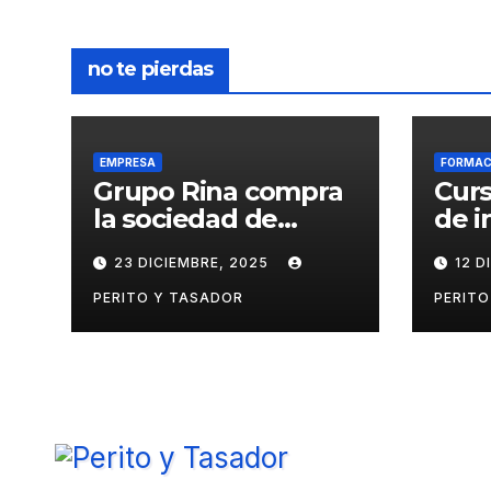
entr
no te pierdas
EMPRESA
FORMAC
Grupo Rina compra
Curs
la sociedad de
de i
tasación Gloval
peri
23 DICIEMBRE, 2025
12 D
psic
ámb
PERITO Y TASADOR
PERITO