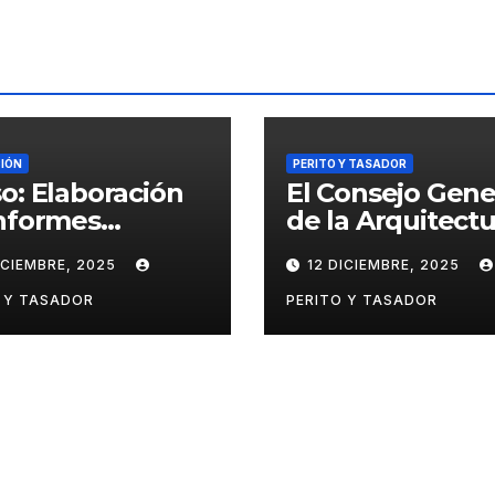
adas
IÓN
PERITO Y TASADOR
o: Elaboración
El Consejo Gene
nformes
de la Arquitectu
ciales
Técnica respald
ICIEMBRE, 2025
12 DICIEMBRE, 2025
ológicos en el
huelga de los
ito penal
tasadores
 Y TASADOR
PERITO Y TASADOR
hipotecarios