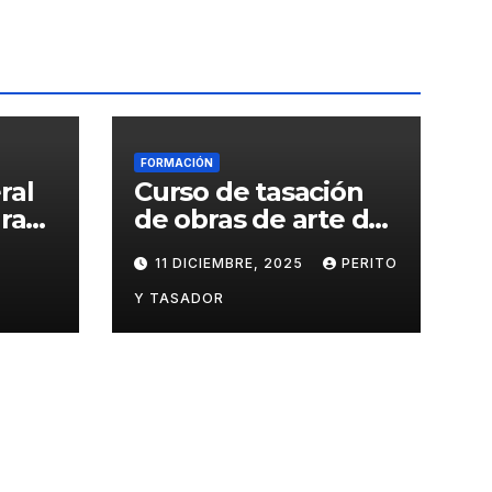
FORMACIÓN
ral
Curso de tasación
ra
de obras de arte del
a la
Instituto Nebrija de
11 DICIEMBRE, 2025
PERITO
Artes y
Humanidades
Y TASADOR