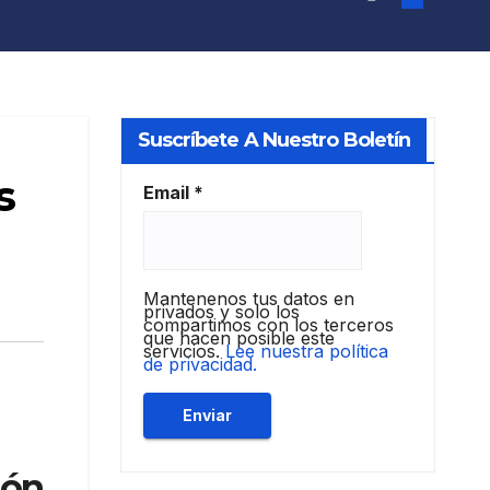
Suscríbete A Nuestro Boletín
s
Email
*
Mantenenos tus datos en
privados y solo los
compartimos con los terceros
que hacen posible este
servicios.
Lee nuestra política
de privacidad.
ión