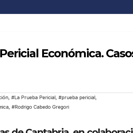
Pericial Económica. Caso
ción
,
#La Prueba Pericial
,
#prueba pericial
,
mica
,
#Rodrigo Cabedo Gregori
as de Cantabria, en colaborac