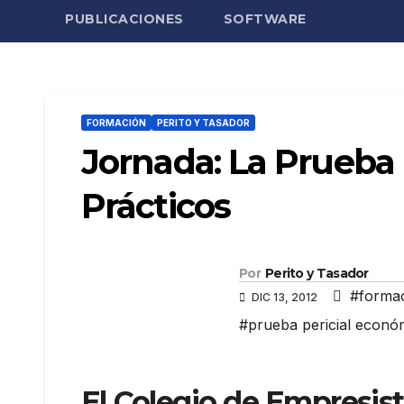
PUBLICACIONES
SOFTWARE
FORMACIÓN
PERITO Y TASADOR
Jornada: La Prueba 
Prácticos
Por
Perito y Tasador
#forma
DIC 13, 2012
#prueba pericial econó
El Colegio de Empresist