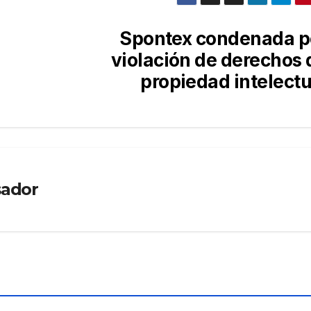
Spontex condenada p
violación de derechos 
propiedad intelectu
sador
Y
R
FORMACIÓN
Curs
s
o de
tasa
,
DIC 11,
ción