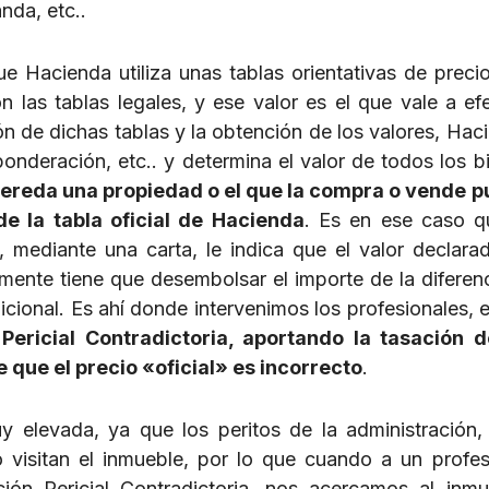
nda, etc..
e Hacienda utiliza unas tablas orientativas de preci
 las tablas legales, y ese valor es el que vale a ef
ón de dichas tablas y la obtención de los valores, Hac
onderación, etc.. y determina el valor de todos los b
hereda una propiedad o el que la compra o vende 
de la tabla oficial de Hacienda
. Es en ese caso q
y, mediante una carta, le indica que el valor declara
nalmente tiene que desembolsar el importe de la diferenc
cional. Es ahí donde intervenimos los profesionales, e
Pericial Contradictoria, aportando la tasación 
e que el precio «oficial» es incorrecto
.
y elevada, ya que los peritos de la administración,
no visitan el inmueble, por lo que cuando a un profes
ón Pericial Contradictoria, nos acercamos al inmu