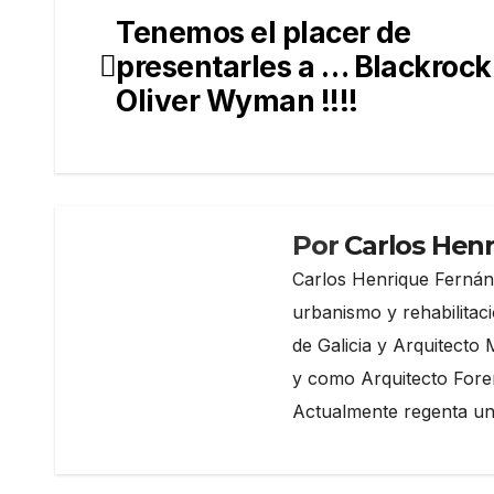
Tenemos el placer de
Navegación
presentarles a … Blackrock
de
Oliver Wyman !!!!
entradas
Por
Carlos Hen
Carlos Henrique Fernánd
urbanismo y rehabilitaci
de Galicia y Arquitecto 
y como Arquitecto Foren
Actualmente regenta una
COLABORACIONES