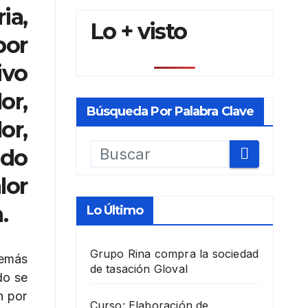
ia,
Lo + visto
por
ivo
or,
Búsqueda Por Palabra Clave
or,
ado
lor
.
Lo Último
Grupo Rina compra la sociedad
demás
de tasación Gloval
do se
n por
Curso: Elaboración de