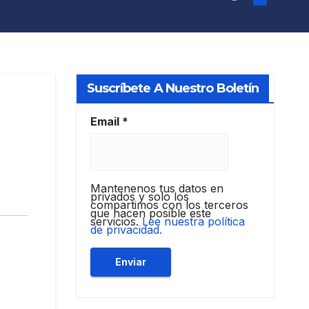
Suscríbete A Nuestro Boletín
Email
*
Mantenenos tus datos en
privados y solo los
compartimos con los terceros
que hacen posible este
servicios.
Lee nuestra política
de privacidad.