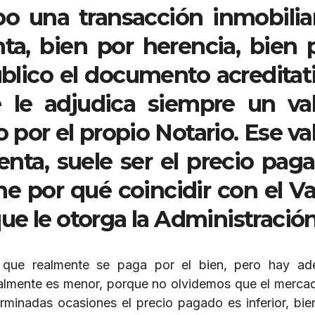
 una transacción inmobiliar
a, bien por herencia, bien 
úblico el documento acreditat
 le adjudica siempre un val
or el propio Notario. Ese val
nta, suele ser el precio pag
ne por qué coincidir con el Va
 que le otorga la Administración
l que realmente se paga por el bien, pero hay a
ealmente es menor, porque no olvidemos que el merca
rminadas ocasiones el precio pagado es inferior, bie