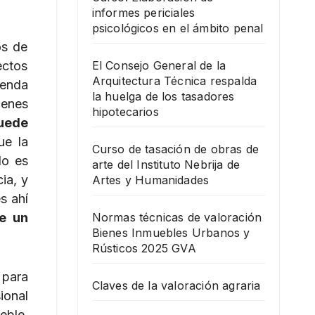
informes periciales
psicológicos en el ámbito penal
os de
ectos
El Consejo General de la
Arquitectura Técnica respalda
ienda
la huelga de los tasadores
ienes
hipotecarios
puede
ue la
Curso de tasación de obras de
do es
arte del Instituto Nebrija de
ia, y
Artes y Humanidades
s ahí
de un
Normas técnicas de valoración
Bienes Inmuebles Urbanos y
Rústicos 2025 GVA
 para
Claves de la valoración agraria
ional
eble,