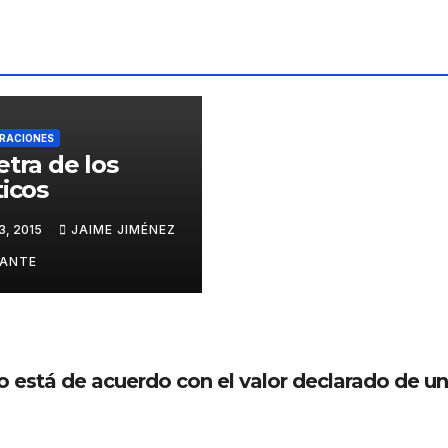
COLABORACIONES
TAS
ARU
RBA
JUN 1,
NO:
servi
RACIONES
2015
etra de los
cio
GONZAL
ticos
onlin
O
e de
3, 2015
JAIME JIMÉNEZ
BREZME
valor
ació
ANTE
S
n del
suel
o
urba
está de acuerdo con el valor declarado de un
no