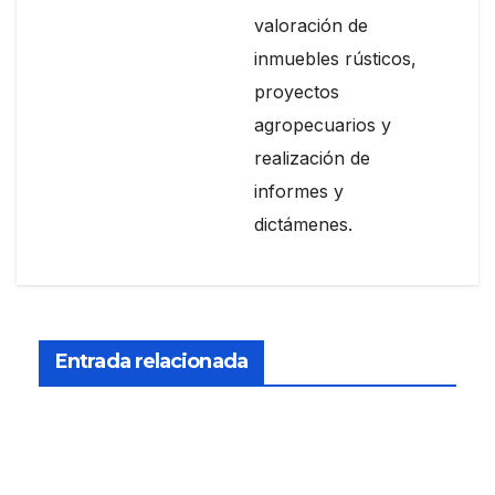
valoración de
inmuebles rústicos,
proyectos
agropecuarios y
realización de
informes y
dictámenes.
COLABORACIONES
La
legal
Entrada relacionada
idad
MAR 1,
de
las
2016
terra
CARLOS
zas
HENRIQ