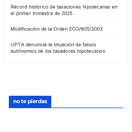
Récord histórico de tasaciones hipotecarias en
el primer trimestre de 2025
Modificación de la Orden ECO/805/2003
UPTA denuncia la situación de falsos
autónomos de los tasadores hipotecarios
EMPRESA
Grup
o
Rina
23
com
pra
DICIEMB
no te pierdas
la
RE,
socie
2025
dad
de
FORMACIÓN