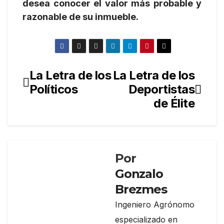
desea conocer el valor más prob­a­ble y
razon­able de su inmueble.
La Letra de los
La Letra de los
Navegación
Políticos
Deportistas
de
de Élite
entradas
Por
Gonzalo
Brezmes
Ingeniero Agrónomo
especializado en