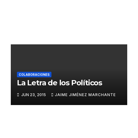
cerra
UE
das
FERNÁN
DEZ
COLABORACIONES
La Letra de los Políticos
COLABORACIONES
La
JUN 23, 2015
JAIME JIMÉNEZ MARCHANTE
Letr
a de
MAY
los
Dep
26, 2015
ortis
JAIME