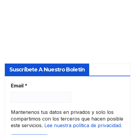
tas
JIMÉNEZ
de
MARCH
Élite
ANTE
Suscríbete A Nuestro Boletín
Email
*
Mantenenos tus datos en privados y solo los
compartimos con los terceros que hacen posible
este servicios.
Lee nuestra política de privacidad.