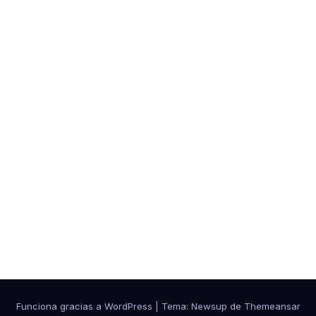
anid
ades
Funciona gracias a WordPress
|
Tema:
Newsup
de
Themeansar