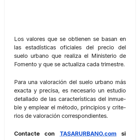
Los val­ores que se obtienen se basan en
las estadís­ti­cas oficiales del pre­cio del
suelo urbano que realiza el Min­is­te­rio de
Fomento y que se actual­iza cada trimestre.
Para una valoración del suelo urbano más
exacta y pre­cisa, es nece­sario un estu­dio
detal­lado de las car­ac­terís­ti­cas del inmue­
ble y emplear el método, prin­ci­p­ios y cri­te­
rios de val­o­ración cor­re­spon­di­entes.
Con­tacte con
TASARURBANO.com
si