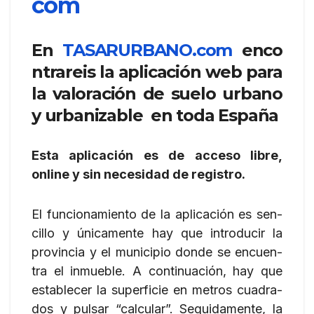
com
En
TASARURBANO.com
enco
ntrareis la aplicación web para
la valoración de suelo urbano
y urban­iz­able en toda España
Esta apli­ca­ción es de acceso libre,
online y sin nece­si­dad de registro.
El fun­cio­na­miento de la apli­ca­ción es sen­
ci­llo y úni­ca­mente hay que intro­du­cir la
pro­vin­cia y el muni­ci­pio donde se encuen­
tra el inmue­ble. A continuación, hay que
esta­ble­cer la super­fi­cie en met­ros cuadra­
dos y pul­sar “calcu­lar”. Segui­da­mente, la