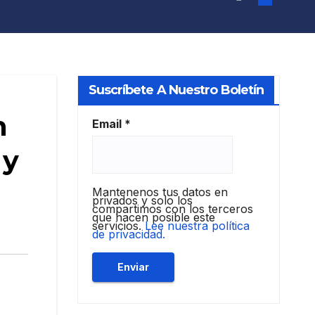
Suscríbete A Nuestro Boletín
n
Email
*
 y
Mantenenos tus datos en
privados y solo los
compartimos con los terceros
que hacen posible este
servicios.
Lee nuestra política
de privacidad.