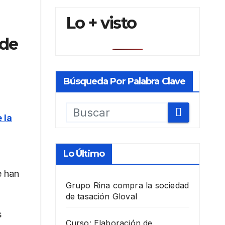
Lo + visto
 de
Búsqueda Por Palabra Clave
 la
Lo Último
e han
Grupo Rina compra la sociedad
de tasación Gloval
s
Curso: Elaboración de