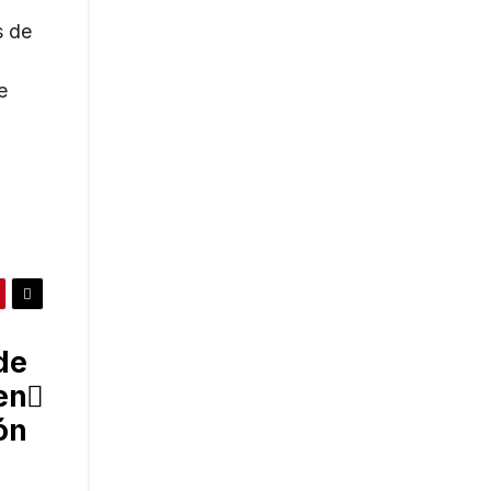
s de
e
de
en
ón