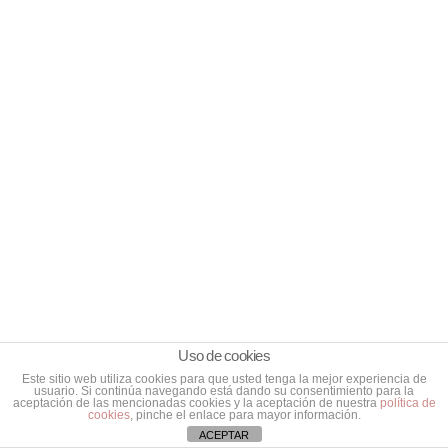
Técn
Curs
PERITO
ica
o de
Y
resp
tasa
TASADO
11
alda
ción
R
la
de
DICIEMB
huel
obra
RE,
ga
s de
2025
de
arte
los
del
tasa
Instit
PERITO
dore
uto
Y
s
Nebr
TASADO
hipo
ija
R
teca
de
Uso de cookies
rios
Arte
Este sitio web utiliza cookies para que usted tenga la mejor experiencia de
s y
usuario. Si continúa navegando está dando su consentimiento para la
aceptación de las mencionadas cookies y la aceptación de nuestra
política de
Hum
cookies
, pinche el enlace para mayor información.
anid
ACEPTAR