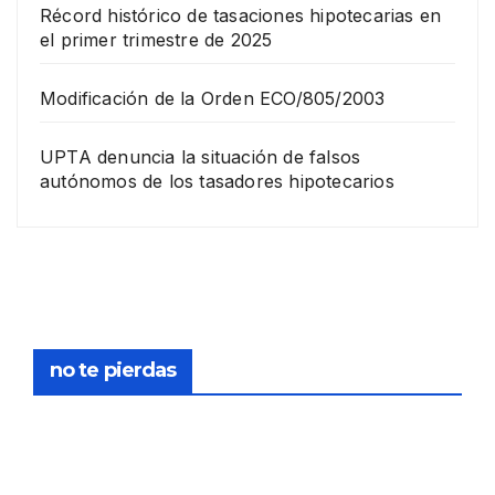
Récord histórico de tasaciones hipotecarias en
el primer trimestre de 2025
Modificación de la Orden ECO/805/2003
UPTA denuncia la situación de falsos
autónomos de los tasadores hipotecarios
EMPRESA
Grup
o
Rina
23
com
pra
DICIEMB
no te pierdas
la
RE,
socie
2025
dad
de
FORMACIÓN