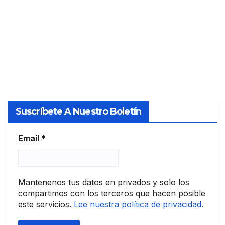
Orde
Y
n
ECO/
TASADO
805/
R
2003
Suscríbete A Nuestro Boletín
Email
*
Mantenenos tus datos en privados y solo los
compartimos con los terceros que hacen posible
este servicios.
Lee nuestra política de privacidad.