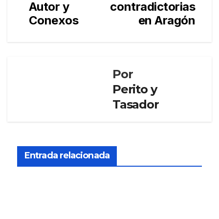
Autor y
contradictorias
Conexos
en Aragón
Por
Perito y
Tasador
LEGISLACIÓN
Modi
ficac
Entrada relacionada
ión
JUN
de la
Orde
30, 2025
n
ECO/
PERITO