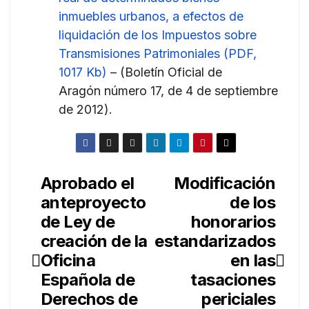
inmuebles urbanos, a efectos de
liquidación de los Impuestos sobre
Transmisiones Patrimoniales (PDF,
1017 Kb)
– (Boletín Oficial de
Aragón número 17, de 4 de septiembre
de 2012).
Aprobado el
Modificación
Navegación
anteproyecto
de los
de
de Ley de
honorarios
entradas
creación de la
estandarizados
Oficina
en las
Española de
tasaciones
Derechos de
periciales