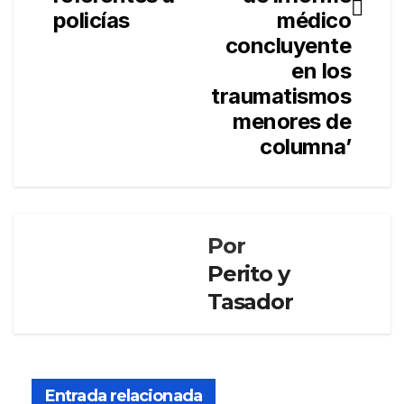
policías
médico
concluyente
en los
traumatismos
menores de
columna’
Por
Perito y
Tasador
FORMACIÓN
Curs
o:
Entrada relacionada