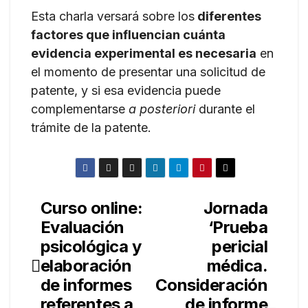
Esta charla versará sobre los
diferentes
factores que influencian cuánta
evidencia experimental es necesaria
en
el momento de presentar una solicitud de
patente, y si esa evidencia puede
complementarse
a posteriori
durante el
trámite de la patente.
Curso online:
Jornada
Navegación
Evaluación
‘Prueba
de
psicológica y
pericial
entradas
elaboración
médica.
de informes
Consideración
referentes a
de informe