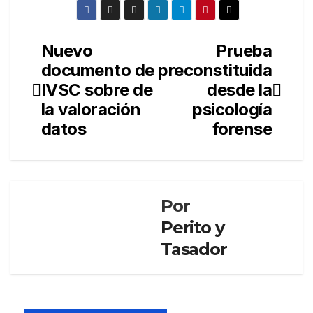
Nuevo
Prueba
Navegación
documento de
preconstituida
de
IVSC sobre de
desde la
entradas
la valoración
psicología
datos
forense
Por
Perito y
Tasador
PUBLICACIONES
Nor
mas