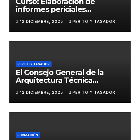
Curso: Elaboración de
informes periciales
psicológicos en el ámbito
12 DICIEMBRE, 2025
PERITO Y TASADOR
penal
PERITO Y TASADOR
El Consejo General de la
Arquitectura Técnica
respalda la huelga de los
12 DICIEMBRE, 2025
PERITO Y TASADOR
tasadores hipotecarios
FORMACIÓN