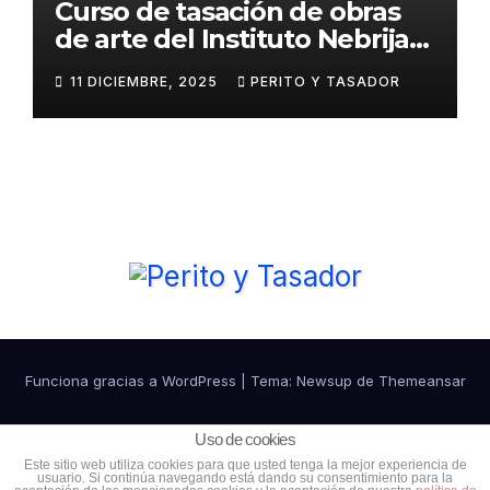
Curso de tasación de obras
de arte del Instituto Nebrija
de Artes y Humanidades
11 DICIEMBRE, 2025
PERITO Y TASADOR
Funciona gracias a WordPress
|
Tema:
Newsup
de
Themeansar
Política de cookies
Política de Privacidad
Uso de cookies
Este sitio web utiliza cookies para que usted tenga la mejor experiencia de
usuario. Si continúa navegando está dando su consentimiento para la
Ventajas para colaboradores
Contacto