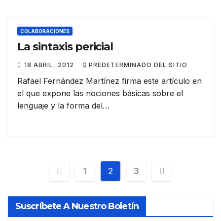
COLABORACIONES
La sintaxis pericial
18 ABRIL, 2012
PREDETERMINADO DEL SITIO
Rafael Fernández Martínez firma este artículo en
el que expone las nociones básicas sobre el
lenguaje y la forma del…
Paginación
1
2
3
de
Suscríbete A Nuestro Boletín
entradas