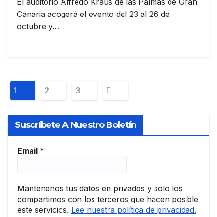
El auditorio Alfredo Kraus de las Palmas de Gran
Canaria acogerá el evento del 23 al 26 de
octubre y…
Paginación
1
2
3
de
Suscríbete A Nuestro Boletín
entradas
Email
*
Mantenenos tus datos en privados y solo los
compartimos con los terceros que hacen posible
este servicios.
Lee nuestra política de privacidad.