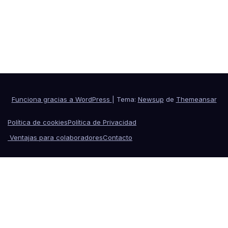
Perito y Tasador
Portal especializado
Funciona gracias a WordPress
|
Tema:
Newsup
de
Themeansar
Política de cookies
Política de Privacidad
Ventajas para colaboradores
Contacto