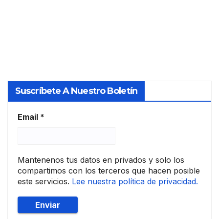
su
TASADO
tam
relac
o en
R
ión
la UE
con
las
socie
dad
Suscríbete A Nuestro Boletín
es
de
tasa
Email
*
ción
Mantenenos tus datos en privados y solo los
compartimos con los terceros que hacen posible
este servicios.
Lee nuestra política de privacidad.