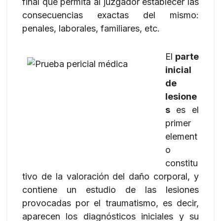
final que permita al juzgador establecer las
consecuencias exactas del mismo:
penales, laborales, familiares, etc.
El
parte
inicial
de
lesione
s
es el
primer
element
o
constitu
tivo de la valoración del daño corporal, y
contiene un estudio de las lesiones
provocadas por el traumatismo, es decir,
aparecen los diagnósticos iniciales y su