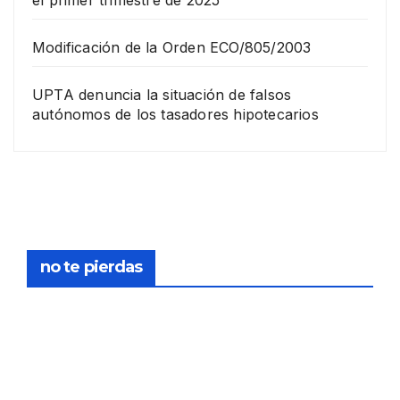
el primer trimestre de 2025
Modificación de la Orden ECO/805/2003
UPTA denuncia la situación de falsos
autónomos de los tasadores hipotecarios
EMPRESA
Grup
o
Rina
23
com
pra
DICIEMB
no te pierdas
la
RE,
socie
2025
dad
de
FORMACIÓN
tasa
Curs
PERITO
ción
o:
Y