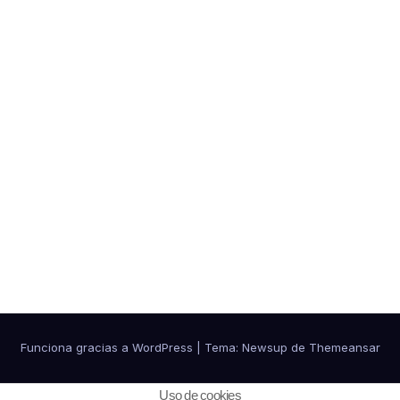
Funciona gracias a WordPress
|
Tema:
Newsup
de
Themeansar
Política de cookies
Política de Privacidad
Uso de cookies