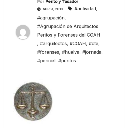
Por
Perito y Tasador
#actividad
,
ABR 9, 2013
#agrupación
,
#Agrupación de Arquitectos
Peritos y Forenses del COAH
,
#arquitectos
,
#COAH
,
#cte
,
#forenses
,
#huelva
,
#jornada
,
#pericial
,
#peritos