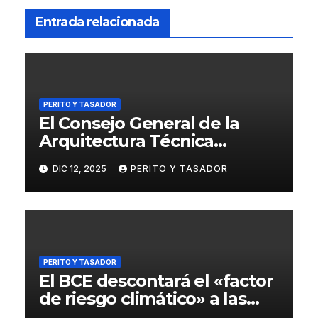
Entrada relacionada
PERITO Y TASADOR
El Consejo General de la
Arquitectura Técnica
respalda la huelga de los
DIC 12, 2025
PERITO Y TASADOR
tasadores hipotecarios
PERITO Y TASADOR
El BCE descontará el «factor
de riesgo climático» a las
garantías de préstamo en la