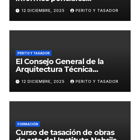
psicológicos en el ámbito
12 DICIEMBRE, 2025
PERITO Y TASADOR
penal
PERITO Y TASADOR
El Consejo General de la
Arquitectura Técnica
respalda la huelga de los
12 DICIEMBRE, 2025
PERITO Y TASADOR
tasadores hipotecarios
FORMACIÓN
Curso de tasación de obras