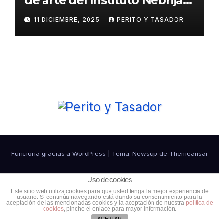
de arte del Instituto Nebrija
de Artes y Humanidades
11 DICIEMBRE, 2025
PERITO Y TASADOR
Funciona gracias a WordPress
|
Tema:
Newsup
de
Themeansar
Política de cookies
Política de Privacidad
Uso de cookies
Este sitio web utiliza cookies para que usted tenga la mejor experiencia de
usuario. Si continúa navegando está dando su consentimiento para la
Ventajas para colaboradores
Contacto
aceptación de las mencionadas cookies y la aceptación de nuestra
política de
cookies
, pinche el enlace para mayor información.
ACEPTAR