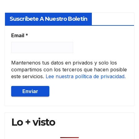
socie
dad
Suscríbete A Nuestro Boletín
es
de
tasa
Email
*
ción
Mantenenos tus datos en privados y solo los
compartimos con los terceros que hacen posible
este servicios.
Lee nuestra política de privacidad.
Lo + visto