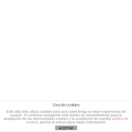
2025
mes
PERITO Y
peric
TASADOR
iales
El
PERITO
psic
Cons
Y
ológi
ejo
TASADO
12
cos
Gen
R
en el
eral
DICIEMB
ámbi
de la
RE,
to
Arqu
2025
pen
itect
al
ura
FORMACIÓN
Técn
Curs
PERITO
ica
o de
Y
resp
tasa
Uso de cookies
TASADO
11
alda
ción
Este sitio web utiliza cookies para que usted tenga la mejor experiencia de
R
usuario. Si continúa navegando está dando su consentimiento para la
la
de
DICIEMB
aceptación de las mencionadas cookies y la aceptación de nuestra
política de
cookies
, pinche el enlace para mayor información.
huel
obra
RE,
ACEPTAR