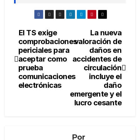
El TS exige
La nueva
Navegación
comprobaciones
valoración de
de
periciales para
daños en
entradas
aceptar como
accidentes de
prueba
circulación
comunicaciones
incluye el
electrónicas
daño
emergente y el
lucro cesante
Por