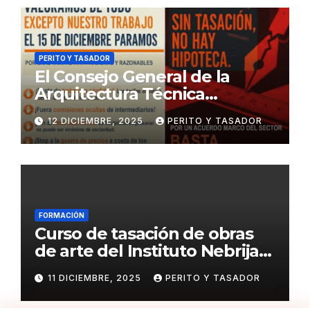
PERITO Y TASADOR
El Consejo General de la
Arquitectura Técnica
respalda la huelga de los
12 DICIEMBRE, 2025
PERITO Y TASADOR
tasadores hipotecarios
FORMACIÓN
Curso de tasación de obras
de arte del Instituto Nebrija
de Artes y Humanidades
11 DICIEMBRE, 2025
PERITO Y TASADOR