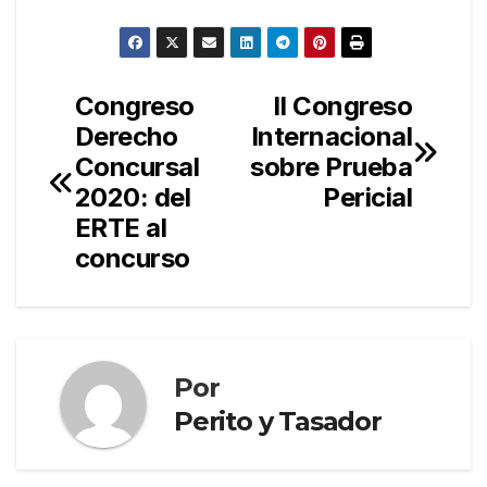
Congreso
II Congreso
Navegación
Derecho
Internacional
de
Concursal
sobre Prueba
entradas
2020: del
Pericial
ERTE al
concurso
Por
Perito y Tasador