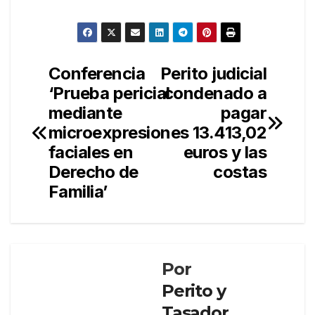
Conferencia
Perito judicial
Navegación
‘Prueba pericial
condenado a
de
mediante
pagar
entradas
microexpresiones
13.413,02
faciales en
euros y las
Derecho de
costas
Familia’
Por
Perito y
Tasador