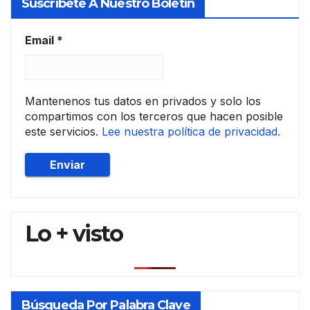
Suscríbete A Nuestro Boletín
es
de
tasa
Email
*
ción
Mantenenos tus datos en privados y solo los
compartimos con los terceros que hacen posible
este servicios.
Lee nuestra política de privacidad.
Lo + visto
Búsqueda Por Palabra Clave