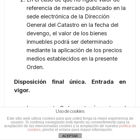
referencia de mercado publicado en la
sede electrónica de la Dirección
General del Catastro en la fecha del
devengo, el valor de los bienes
inmuebles podrá ser determinado
mediante la aplicación de los precios
medios establecidos en la presente
Orden.
Disposición final única. Entrada en
vigor.
La presente Orden entrará en vigor el
Uso de cookies
día siguiente al de su publicación en el
Este sitio web utiliza cookies para que usted tenga la mejor experiencia de
usuario. Si continúa navegando está dando su consentimiento para la
Diario Oficial de Extremadura.
aceptación de las mencionadas cookies y la aceptación de nuestra
política de
cookies
, pinche el enlace para mayor información.
ACEPTAR