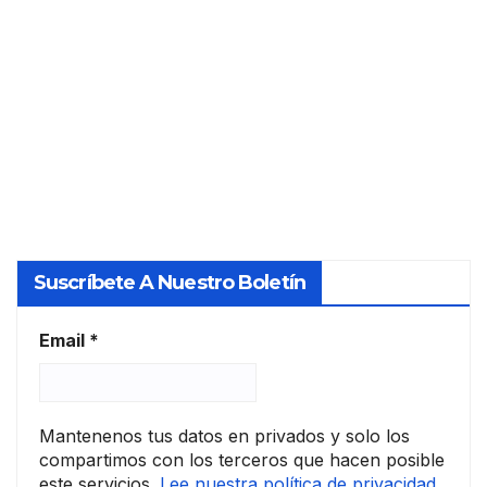
cam
ntías
PERITO
bios
de
Y
en
prés
su
TASADO
tam
relac
o en
R
ión
la UE
con
las
socie
dad
Suscríbete A Nuestro Boletín
es
de
tasa
Email
*
ción
Mantenenos tus datos en privados y solo los
compartimos con los terceros que hacen posible
este servicios.
Lee nuestra política de privacidad.