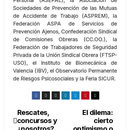
Personal (ASEPAL), la Asociación de
Sociedades de Prevención de las Mutuas
de Accidente de Trabajo (ASPREM), la
Federación ASPA de Servicios de
Prevención Ajenos, Confederación Sindical
de Comisiones Obreras (CC.OO.), la
Federación de Trabajadores de Seguridad
Privada de la Unión Sindical Obrera (FTSP-
USO), el Instituto de Biomecánica de
Valencia (IBV), el Observatorio Permanente
de Riesgos Psicosociales y la Feria SICUR.
Rescates,
El dilema:
Navegación
concursos y
cierto
de
¿nosotros?
optimismo o