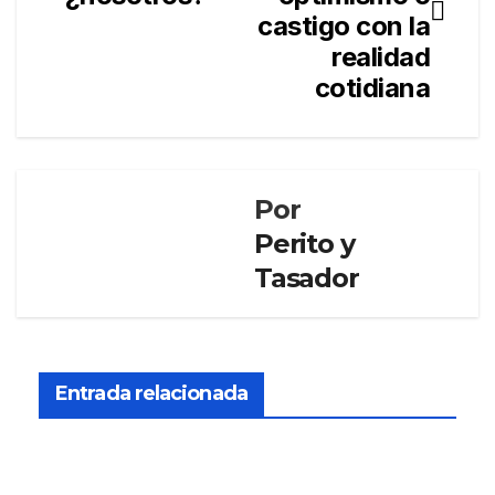
entradas
castigo con la
realidad
cotidiana
Por
Perito y
Tasador
PERITO Y
TASADOR
El
Cons
Entrada relacionada
ejo
DIC 12,
Gen
eral
2025
de la