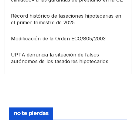
Récord histórico de tasaciones hipotecarias en
el primer trimestre de 2025
Modificación de la Orden ECO/805/2003
UPTA denuncia la situación de falsos
autónomos de los tasadores hipotecarios
EMPRESA
Grup
o
Rina
23
com
pra
DICIEMB
no te pierdas
la
RE,
socie
2025
dad