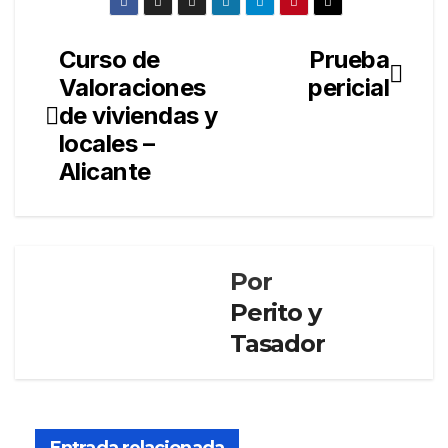
Curso de
Prueba
Navegación
Valoraciones
pericial
de
de viviendas y
entradas
locales –
Alicante
Por
Perito y
Tasador
PERITO Y
TASADOR
El
Cons