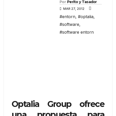
Por
Perito y Tasador
MAR 27, 2012
#entorn
,
#optalia
,
#software
,
#software entorn
Optalia Group ofrece
una propuesta para