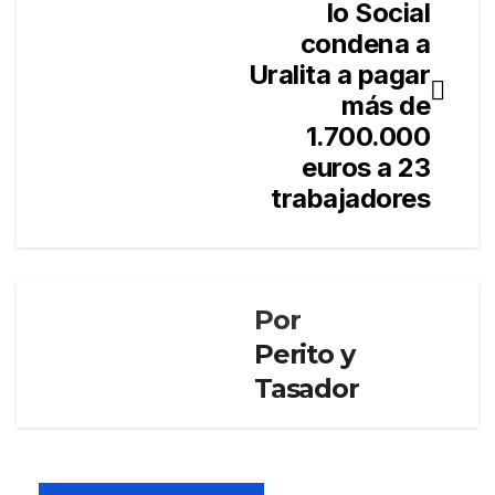
lo Social
de
condena a
entradas
Uralita a pagar
más de
1.700.000
euros a 23
trabajadores
Por
Perito y
Tasador
PERITO Y
TASADOR
El
Cons