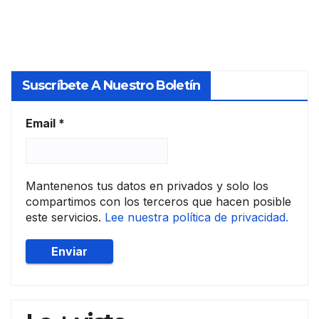
de
vivie
nda
Suscríbete A Nuestro Boletín
Email
*
Mantenenos tus datos en privados y solo los
compartimos con los terceros que hacen posible
este servicios.
Lee nuestra política de privacidad.