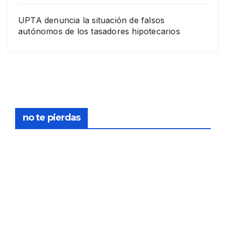
UPTA denuncia la situación de falsos
autónomos de los tasadores hipotecarios
EMPRESA
Grup
o
Rina
23
com
pra
DICIEMB
no te pierdas
la
RE,
socie
2025
dad
de
FORMACIÓN
tasa
Curs
PERITO
ción
o:
Y
Glov
Elab
TASADO
12
al
oraci
R