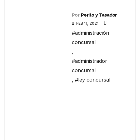
Por
Perito y Tasador
FEB 11, 2021
#administración
concursal
,
#administrador
concursal
,
#ley concursal