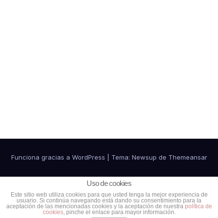
Funciona gracias a WordPress
|
Tema:
Newsup
de
Themeansar
Política de cookies
Política de Privacidad
Uso de cookies
Este sitio web utiliza cookies para que usted tenga la mejor experiencia de
usuario. Si continúa navegando está dando su consentimiento para la
Ventajas para colaboradores
Contacto
aceptación de las mencionadas cookies y la aceptación de nuestra
política de
cookies
, pinche el enlace para mayor información.