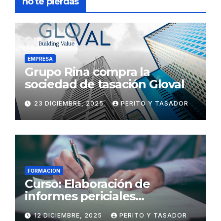
no te pierdas
EMPRESA
Grupo Rina compra la
sociedad de tasación Gloval
23 DICIEMBRE, 2025
PERITO Y TASADOR
FORMACIÓN
Curso: Elaboración de
informes periciales
psicológicos en el ámbito
12 DICIEMBRE, 2025
PERITO Y TASADOR
penal