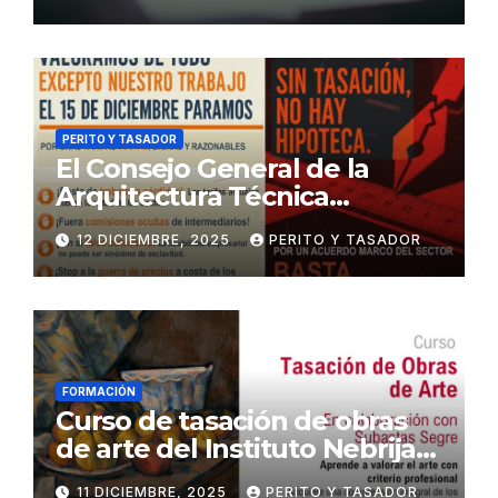
PERITO Y TASADOR
El Consejo General de la
Arquitectura Técnica
respalda la huelga de los
12 DICIEMBRE, 2025
PERITO Y TASADOR
tasadores hipotecarios
FORMACIÓN
Curso de tasación de obras
de arte del Instituto Nebrija
de Artes y Humanidades
11 DICIEMBRE, 2025
PERITO Y TASADOR