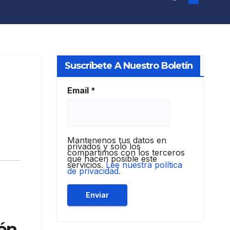
Suscríbete A Nuestro Boletín
Email
*
Mantenenos tus datos en
privados y solo los
compartimos con los terceros
que hacen posible este
servicios.
Lee nuestra política
de privacidad.
eón