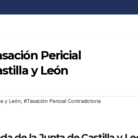
sación Pericial
stilla y León
la y León
,
#Tasación Pericial Contradictoria
da de la Junta de Castilla y L