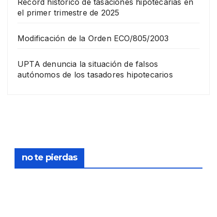
Récord histórico de tasaciones hipotecarias en
el primer trimestre de 2025
Modificación de la Orden ECO/805/2003
UPTA denuncia la situación de falsos
autónomos de los tasadores hipotecarios
EMPRESA
Grup
o
Rina
23
com
pra
DICIEMB
no te pierdas
la
RE,
socie
2025
dad
de
FORMACIÓN
tasa
PERITO