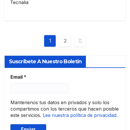
Tecnalia
Paginación
1
2
de
Suscríbete A Nuestro Boletín
entradas
Email
*
Mantenenos tus datos en privados y solo los
compartimos con los terceros que hacen posible
este servicios.
Lee nuestra política de privacidad.