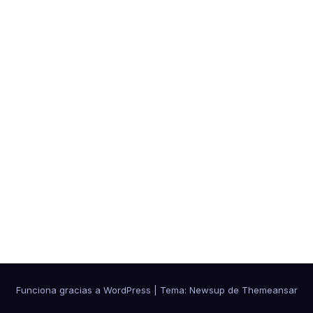
ades
Funciona gracias a WordPress
|
Tema:
Newsup
de
Themeansar