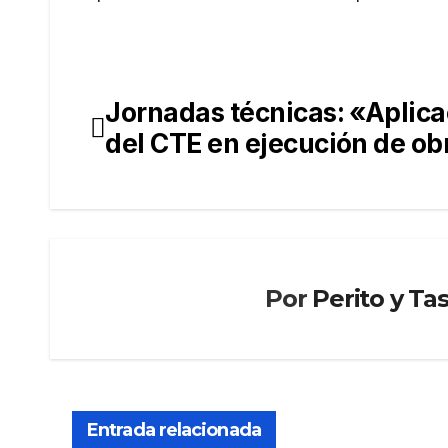
Jornadas técnicas: «Aplica
Navegación
del CTE en ejecución de ob
de
entradas
Por
Perito y Ta
PERITO Y
PERITO 
TASADOR
TASADO
El
El
Cons
BCE
Entrada relacionada
ejo
des