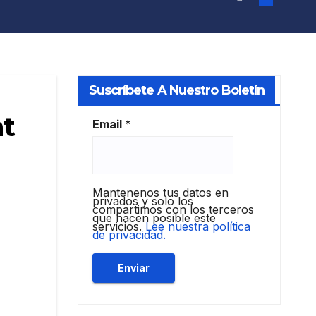
Suscríbete A Nuestro Boletín
at
Email
*
Mantenenos tus datos en
privados y solo los
compartimos con los terceros
que hacen posible este
servicios.
Lee nuestra política
de privacidad.