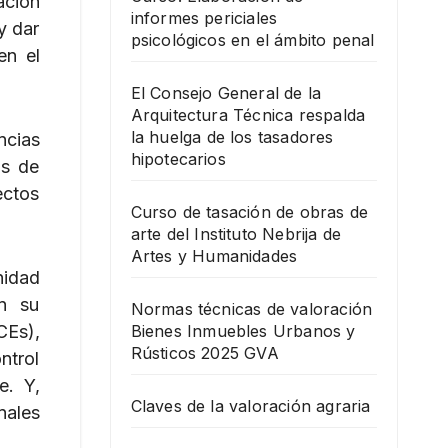
ación
informes periciales
y dar
psicológicos en el ámbito penal
en el
El Consejo General de la
Arquitectura Técnica respalda
la huelga de los tasadores
ncias
hipotecarios
os de
ectos
Curso de tasación de obras de
arte del Instituto Nebrija de
Artes y Humanidades
nidad
en su
Normas técnicas de valoración
CEs),
Bienes Inmuebles Urbanos y
Rústicos 2025 GVA
ntrol
e. Y,
Claves de la valoración agraria
nales