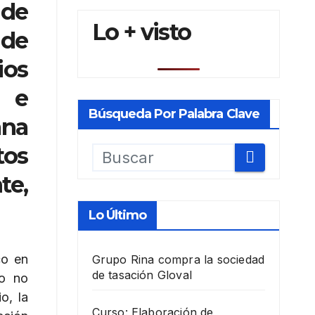
 de
Lo + visto
 de
ios
s e
Búsqueda Por Palabra Clave
ana
tos
te,
Lo Último
co en
Grupo Rina compra la sociedad
de tasación Gloval
 o no
o, la
Curso: Elaboración de