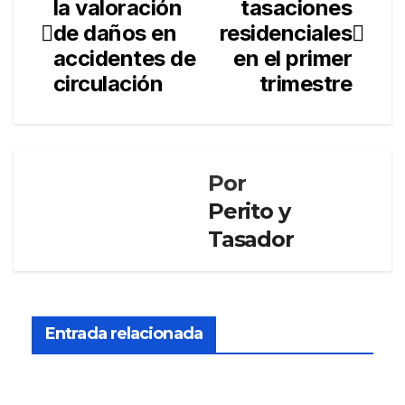
la valoración
tasaciones
de
de daños en
residenciales
entradas
accidentes de
en el primer
circulación
trimestre
Por
Perito y
Tasador
PERITO Y
TASADOR
El
Cons
Entrada relacionada
ejo
DIC 12,
Gen
eral
2025