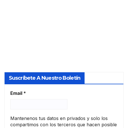
os
gara
rios
cam
ntías
PERITO
bios
de
Y
en
prés
su
TASADO
tam
relac
o en
R
ión
la UE
con
las
socie
dad
Suscríbete A Nuestro Boletín
es
de
tasa
Email
*
ción
Mantenenos tus datos en privados y solo los
compartimos con los terceros que hacen posible