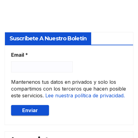
Nebr
s
ija
hipo
de
teca
Arte
rios
s y
Suscríbete A Nuestro Boletín
Hum
anid
ades
Email
*
Mantenenos tus datos en privados y solo los
compartimos con los terceros que hacen posible
este servicios.
Lee nuestra política de privacidad.