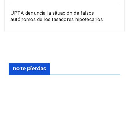
UPTA denuncia la situación de falsos
autónomos de los tasadores hipotecarios
EMPRESA
Grup
o
Rina
23
com
pra
DICIEMB
no te pierdas
la
RE,
socie
2025
dad
de
FORMACIÓN
tasa
Curs
PERITO
ción
o:
Y
Glov
Elab
TASADO
12
al
oraci
R