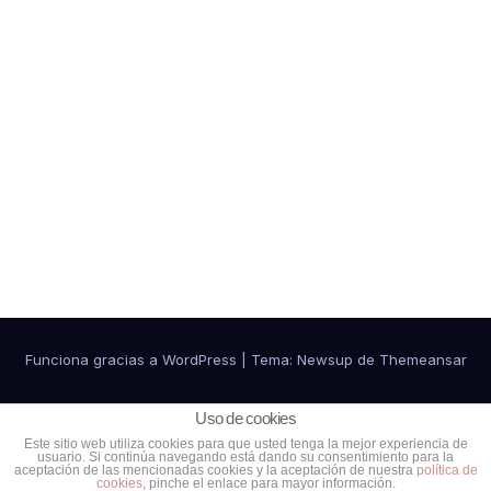
Funciona gracias a WordPress
|
Tema:
Newsup
de
Themeansar
Política de cookies
Política de Privacidad
Uso de cookies
Este sitio web utiliza cookies para que usted tenga la mejor experiencia de
usuario. Si continúa navegando está dando su consentimiento para la
Ventajas para colaboradores
Contacto
aceptación de las mencionadas cookies y la aceptación de nuestra
política de
cookies
, pinche el enlace para mayor información.