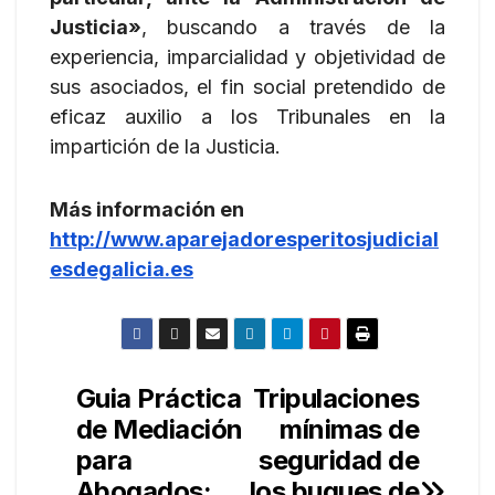
Justicia»
, buscando a través de la
experiencia, imparcialidad y objetividad de
sus asociados, el fin social pretendido de
eficaz auxilio a los Tribunales en la
impartición de la Justicia.
Más información en
http://www.aparejadoresperitosjudicial
esdegalicia.es
Guia Práctica
Tripulaciones
Navegación
de Mediación
mínimas de
de
para
seguridad de
Abogados:
los buques de