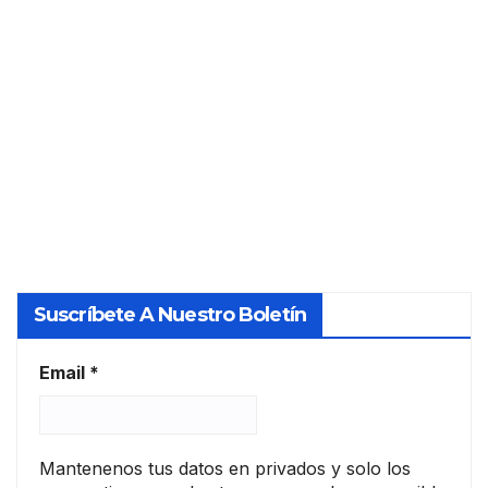
«fact
rios
or
PERITO
de
Y
riesg
o
TASADO
clim
R
ático
» a
las
gara
ntías
Suscríbete A Nuestro Boletín
de
prés
tam
Email
*
o en
la UE
Mantenenos tus datos en privados y solo los