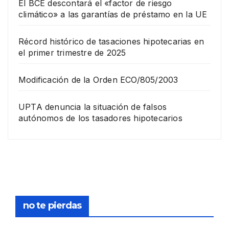
El BCE descontará el «factor de riesgo
climático» a las garantías de préstamo en la UE
Récord histórico de tasaciones hipotecarias en
el primer trimestre de 2025
Modificación de la Orden ECO/805/2003
UPTA denuncia la situación de falsos
autónomos de los tasadores hipotecarios
EMPRESA
Grup
o
Rina
23
com
pra
DICIEMB
no te pierdas
la
RE,