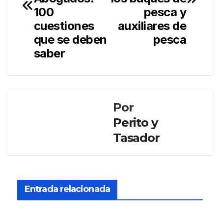
entradas
100
pesca y
cuestiones
auxiliares de
que se deben
pesca
saber
Por
Perito y
Tasador
PERITO Y
TASADOR
El
Cons
Entrada relacionada
ejo
DIC 12,
Gen
eral
2025