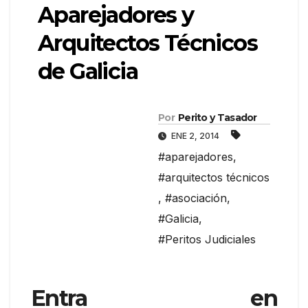
Aparejadores y
Arquitectos Técnicos
de Galicia
Por
Perito y Tasador
ENE 2, 2014
#aparejadores
,
#arquitectos técnicos
,
#asociación
,
#Galicia
,
#Peritos Judiciales
Entra en