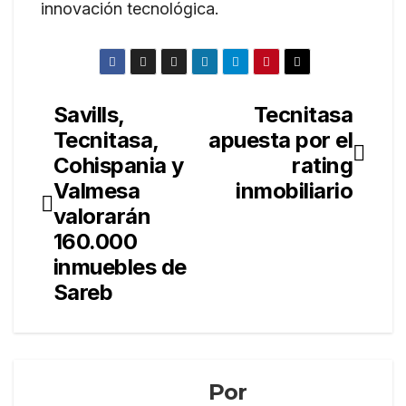
innovación tecnológica.
Savills,
Tecnitasa
Navegación
Tecnitasa,
apuesta por el
de
Cohispania y
rating
entradas
Valmesa
inmobiliario
valorarán
160.000
inmuebles de
Sareb
Por