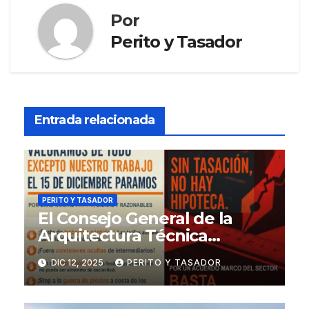
Por
Perito y Tasador
Entrada relacionada
PERITO Y TASADOR
El Consejo General de la
Arquitectura Técnica
respalda la huelga de los
DIC 12, 2025
PERITO Y TASADOR
tasadores hipotecarios