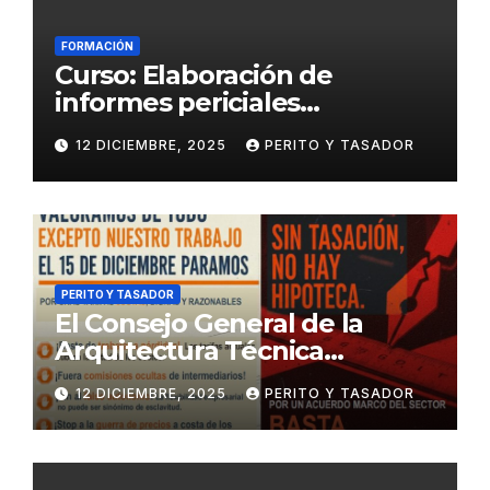
FORMACIÓN
Curso: Elaboración de
informes periciales
psicológicos en el ámbito
12 DICIEMBRE, 2025
PERITO Y TASADOR
penal
PERITO Y TASADOR
El Consejo General de la
Arquitectura Técnica
respalda la huelga de los
12 DICIEMBRE, 2025
PERITO Y TASADOR
tasadores hipotecarios