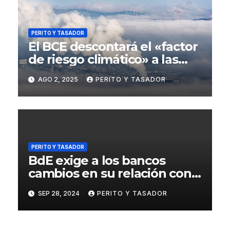
PERITO Y TASADOR
El BCE descontará el «factor
de riesgo climático» a las
garantías de préstamo en la
AGO 2, 2025
PERITO Y TASADOR
UE
PERITO Y TASADOR
BdE exige a los bancos
cambios en su relación con
las sociedades de tasación
SEP 28, 2024
PERITO Y TASADOR