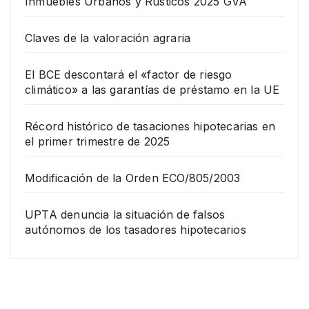
Inmuebles Urbanos y Rústicos 2025 GVA
Claves de la valoración agraria
El BCE descontará el «factor de riesgo
climático» a las garantías de préstamo en la UE
Récord histórico de tasaciones hipotecarias en
el primer trimestre de 2025
Modificación de la Orden ECO/805/2003
UPTA denuncia la situación de falsos
autónomos de los tasadores hipotecarios
EMPRESA
Grup
o