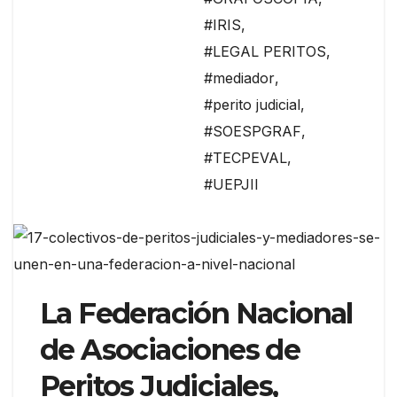
#IRIS
,
#LEGAL PERITOS
,
#mediador
,
#perito judicial
,
#SOESPGRAF
,
#TECPEVAL
,
#UEPJII
La Federación Nacional
de Asociaciones de
Peritos Judiciales,