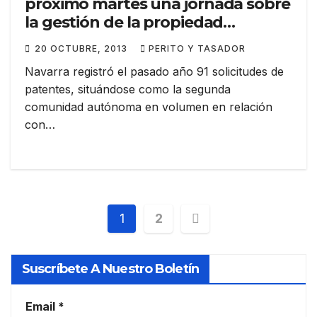
próximo martes una jornada sobre
la gestión de la propiedad
industrial
20 OCTUBRE, 2013
PERITO Y TASADOR
Navarra registró el pasado año 91 solicitudes de
patentes, situándose como la segunda
comunidad autónoma en volumen en relación
con…
Paginación
1
2
de
Suscríbete A Nuestro Boletín
entradas
Email
*