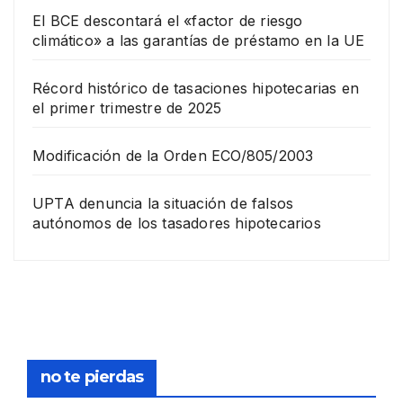
El BCE descontará el «factor de riesgo
climático» a las garantías de préstamo en la UE
Récord histórico de tasaciones hipotecarias en
el primer trimestre de 2025
Modificación de la Orden ECO/805/2003
UPTA denuncia la situación de falsos
autónomos de los tasadores hipotecarios
EMPRESA
Grup
o
Rina
23
com
pra
DICIEMB
no te pierdas
la
RE,