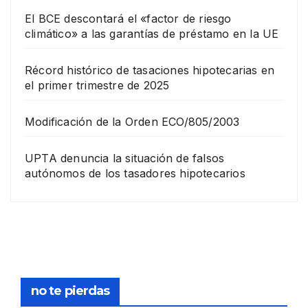
El BCE descontará el «factor de riesgo
climático» a las garantías de préstamo en la UE
Récord histórico de tasaciones hipotecarias en
el primer trimestre de 2025
Modificación de la Orden ECO/805/2003
UPTA denuncia la situación de falsos
autónomos de los tasadores hipotecarios
EMPRESA
Grup
o
Rina
23
com
pra
DICIEMB
no te pierdas
la
RE,