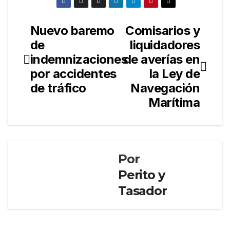
Nuevo baremo
Comisarios y
Navegación
de
liquidadores
de
indemnizaciones
de averías en
entradas
por accidentes
la Ley de
de tráfico
Navegación
Marítima
Por
Perito y
Tasador
EMPRESA
SEGUROS
Allia