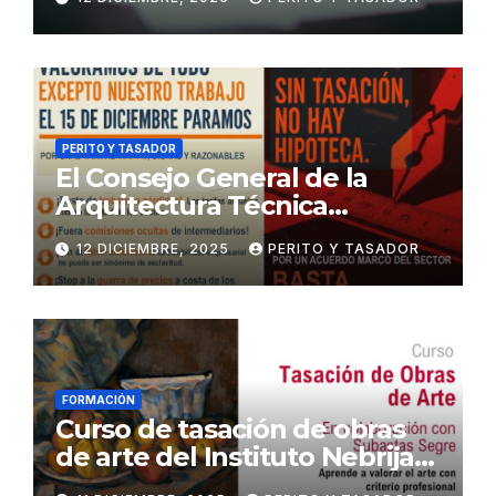
penal
PERITO Y TASADOR
El Consejo General de la
Arquitectura Técnica
respalda la huelga de los
12 DICIEMBRE, 2025
PERITO Y TASADOR
tasadores hipotecarios
FORMACIÓN
Curso de tasación de obras
de arte del Instituto Nebrija
de Artes y Humanidades