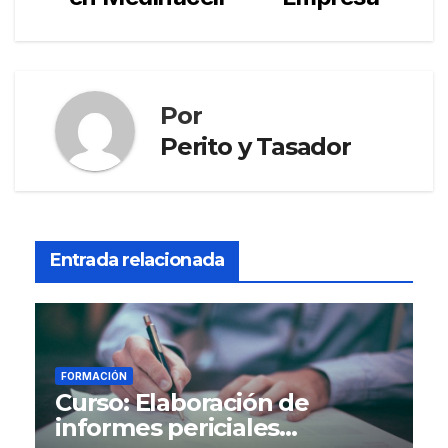
entradas
Por
Perito y Tasador
Entrada relacionada
FORMACIÓN
Curso: Elaboración de
informes periciales