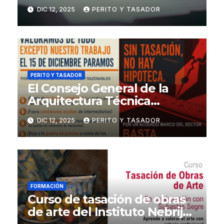
psicológicos en el ámbito
DIC 12, 2025
PERITO Y TASADOR
penal
PERITO Y TASADOR
El Consejo General de la
Arquitectura Técnica
respalda la huelga de los
DIC 12, 2025
PERITO Y TASADOR
tasadores hipotecarios
FORMACIÓN
Curso de tasación de obras
de arte del Instituto Nebrija