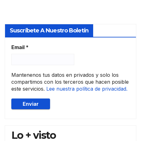
con
las
socie
dad
Suscríbete A Nuestro Boletín
es
de
tasa
Email
*
ción
Mantenenos tus datos en privados y solo los
compartimos con los terceros que hacen posible
este servicios.
Lee nuestra política de privacidad.
Lo + visto