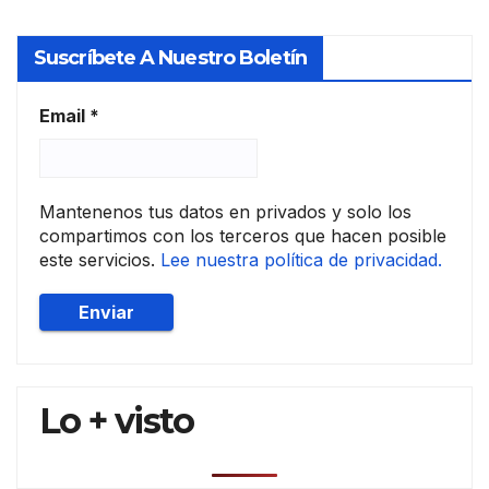
mer
canti
Suscríbete A Nuestro Boletín
l y
conc
ursal
Email
*
Mantenenos tus datos en privados y solo los
compartimos con los terceros que hacen posible
este servicios.
Lee nuestra política de privacidad.
Lo + visto