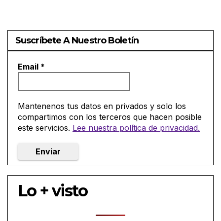
es
colegial
es de
Suscríbete A Nuestro Boletín
Derech
o
Email
*
mercan
til y
concurs
Mantenenos tus datos en privados y solo los
al
compartimos con los terceros que hacen posible
este servicios.
Lee nuestra política de privacidad.
Lo + visto