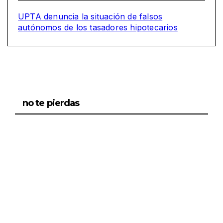
UPTA denuncia la situación de falsos
autónomos de los tasadores hipotecarios
EMPRESA
no te pierdas
Grupo
Rina
compra
23
la
socieda
DICIEMBRE,
d de
2025
tasación
PERITO Y
Gloval
TASADOR
FORMACIÓN