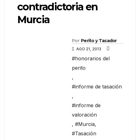
contradictoria en
Murcia
Por
Perito y Tasador
AGO 21, 2013
#honorarios del
perito
,
#informe de tasación
,
#informe de
valoración
,
#Murcia
,
#Tasación