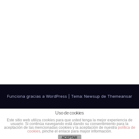
Funciona gracias a WordPress
|
Tema:
Newsup
de
Themeansar
Política de cookies
Política de Privacidad
Uso de cookies
Este sitio web utiliza cookies para que usted tenga la mejor experiencia de
usuario. Si continúa navegando está dando su consentimiento para la
Ventajas para colaboradores
Contacto
aceptación de las mencionadas cookies y la aceptación de nuestra
política de
cookies
, pinche el enlace para mayor información.
ACEPTAR