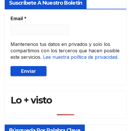
Suscríbete A Nuestro Boletín
l y
conc
ursal
Email
*
Mantenenos tus datos en privados y solo los
compartimos con los terceros que hacen posible
este servicios.
Lee nuestra política de privacidad.
Lo + visto
Búsqueda Por Palabra Clave