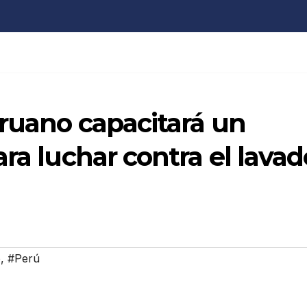
eruano capacitará un
ra luchar contra el lavad
o
,
#Perú