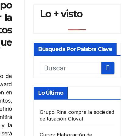
rpo
Lo + visto
 la
tos
que
Búsqueda Por Palabra Clave
io de
dward
ón en
Lo Último
itos,
firió
Grupo Rina compra la sociedad
itirá
de tasación Gloval
 y la
 será
Curso: Elaboración de