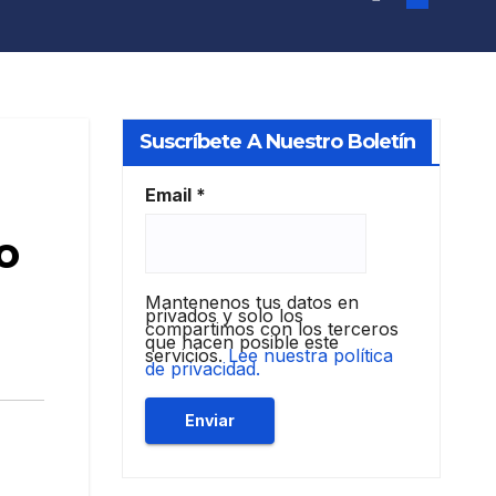
Suscríbete A Nuestro Boletín
Email
*
o
Mantenenos tus datos en
privados y solo los
compartimos con los terceros
que hacen posible este
servicios.
Lee nuestra política
de privacidad.