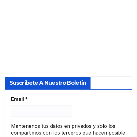
os
gara
rios
cam
ntías
PERITO
bios
de
Y
en
prés
su
TASADO
tam
relac
o en
R
ión
la UE
con
las
socie
dad
Suscríbete A Nuestro Boletín
es
de
tasa
Email
*
ción
Mantenenos tus datos en privados y solo los
compartimos con los terceros que hacen posible