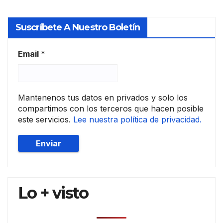
socie
dad
Suscríbete A Nuestro Boletín
es
de
tasa
Email
*
ción
Mantenenos tus datos en privados y solo los
compartimos con los terceros que hacen posible
este servicios.
Lee nuestra política de privacidad.
Lo + visto