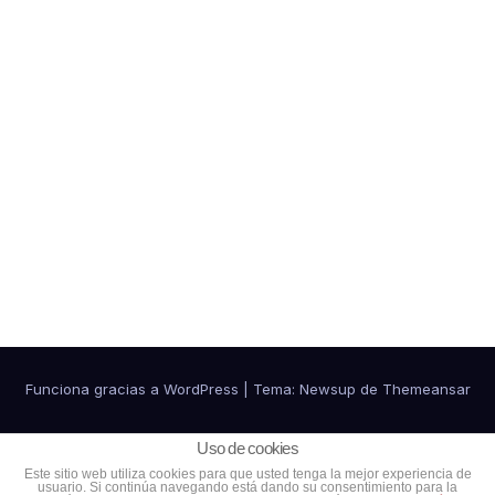
Funciona gracias a WordPress
|
Tema:
Newsup
de
Themeansar
Política de cookies
Política de Privacidad
Uso de cookies
Este sitio web utiliza cookies para que usted tenga la mejor experiencia de
usuario. Si continúa navegando está dando su consentimiento para la
Ventajas para colaboradores