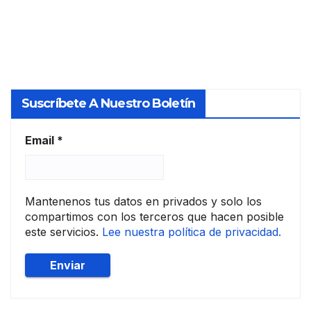
teca
R
rias
de
vivie
nda
Suscríbete A Nuestro Boletín
Email
*
Mantenenos tus datos en privados y solo los
compartimos con los terceros que hacen posible
este servicios.
Lee nuestra política de privacidad.