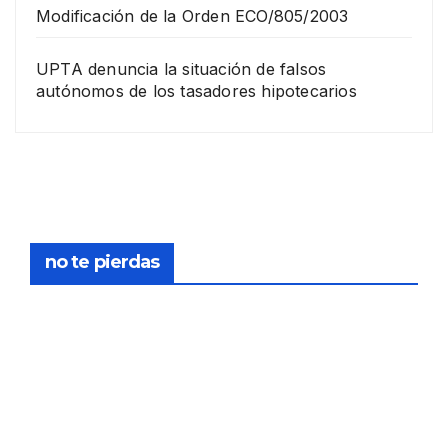
Modificación de la Orden ECO/805/2003
UPTA denuncia la situación de falsos
autónomos de los tasadores hipotecarios
EMPRESA
Grup
o
Rina
23
com
pra
DICIEMB
no te pierdas
la
RE,
socie
2025
dad
de
FORMACIÓN
tasa
Curs
PERITO
ción
o:
Y
Glov
Elab
TASADO