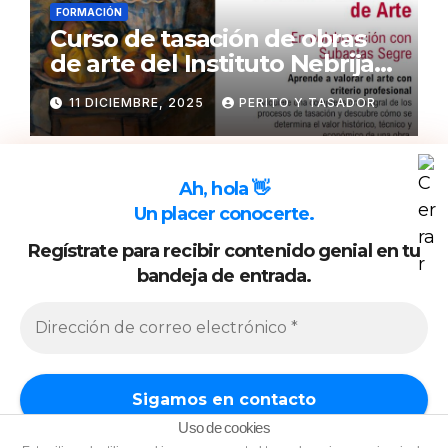
FORMACIÓN
Curso de tasación de obras
de arte del Instituto Nebrija
de Artes y Humanidades
11 DICIEMBRE, 2025
PERITO Y TASADOR
Ah, hola 👋
Un placer conocerte.
Regístrate para recibir contenido genial en tu
bandeja de entrada.
Funciona gracias a WordPress
|
Tema:
Newsup
de
Themeansar
Política de cookies
Política de Privacidad
Uso de cookies