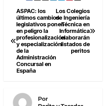
ASPAC: los
Los Colegios
Navegación
últimos cambios
de Ingeniería
de
legislativos ponen
Técnica en
entradas
en peligro la
Informática
profesionalización
elaborarán
y especialización
listados de
de la
peritos
Administración
Concursal en
España
Por