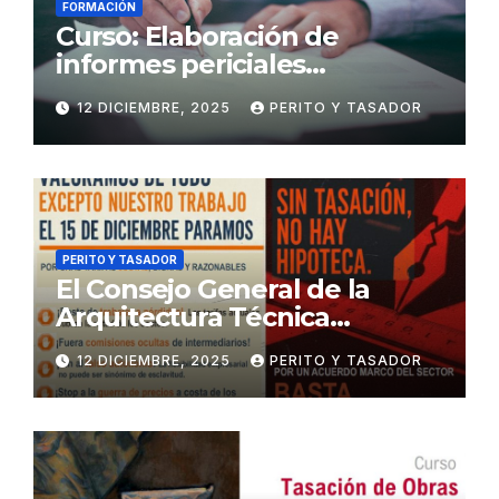
FORMACIÓN
Curso: Elaboración de
informes periciales
psicológicos en el ámbito
12 DICIEMBRE, 2025
PERITO Y TASADOR
penal
PERITO Y TASADOR
El Consejo General de la
Arquitectura Técnica
respalda la huelga de los
12 DICIEMBRE, 2025
PERITO Y TASADOR
tasadores hipotecarios