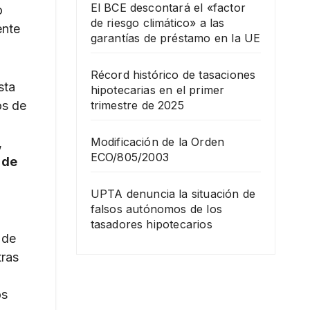
El BCE descontará el «factor
o
de riesgo climático» a las
ente
garantías de préstamo en la UE
Récord histórico de tasaciones
sta
hipotecarias en el primer
trimestre de 2025
os de
Modificación de la Orden
,
ECO/805/2003
 de
UPTA denuncia la situación de
falsos autónomos de los
tasadores hipotecarios
 de
tras
os