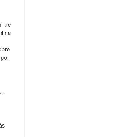
ón de
nline
obre
 por
on
ás