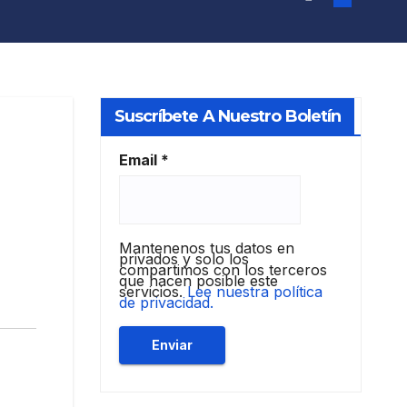
Suscríbete A Nuestro Boletín
Email
*
Mantenenos tus datos en
privados y solo los
compartimos con los terceros
que hacen posible este
servicios.
Lee nuestra política
de privacidad.