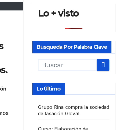
Lo + visto
s
Búsqueda Por Palabra Clave
s.
ión
Lo Último
Grupo Rina compra la sociedad
amos
de tasación Gloval
Curso: Elaboración de