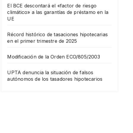
El BCE descontará el «factor de riesgo
climático» a las garantías de préstamo en la
UE
Récord histórico de tasaciones hipotecarias
en el primer trimestre de 2025
Modificación de la Orden ECO/805/2003
UPTA denuncia la situación de falsos
autónomos de los tasadores hipotecarios
FORMACIÓN
Curs
o de
tasa
11
ción
de
DICIEMB