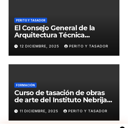
PERITO Y TASADOR
El Consejo General de la
Arquitectura Técnica
respalda la huelga de los
12 DICIEMBRE, 2025
PERITO Y TASADOR
tasadores hipotecarios
FORMACIÓN
Curso de tasación de obras
de arte del Instituto Nebrija
de Artes y Humanidades
11 DICIEMBRE, 2025
PERITO Y TASADOR