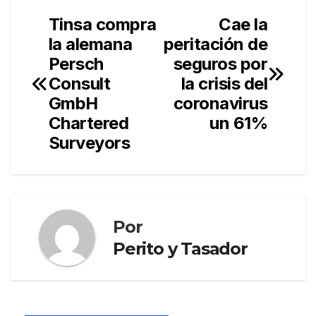
Tinsa compra
Cae la
Navegación
la alemana
peritación de
de
Persch
seguros por
entradas
Consult
la crisis del
GmbH
coronavirus
Chartered
un 61%
Surveyors
Por
Perito y Tasador