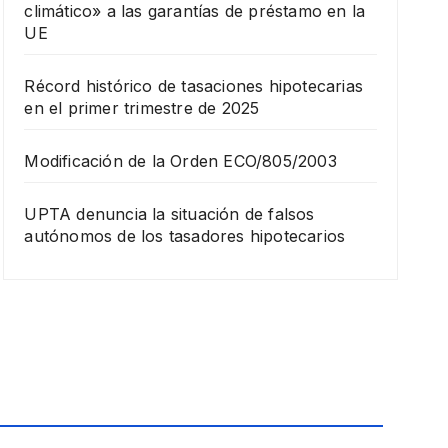
climático» a las garantías de préstamo en la
UE
Récord histórico de tasaciones hipotecarias
en el primer trimestre de 2025
Modificación de la Orden ECO/805/2003
UPTA denuncia la situación de falsos
autónomos de los tasadores hipotecarios
FORMACIÓN
Curs
o de
tasa
11
ción
de
DICIEMB
obra
RE,